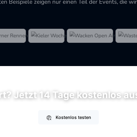
ten Beispiele zeigen nur einen Teil der Events, die wir
rt? Jetzt 14 Tage kostenlos a
Kostenlos testen