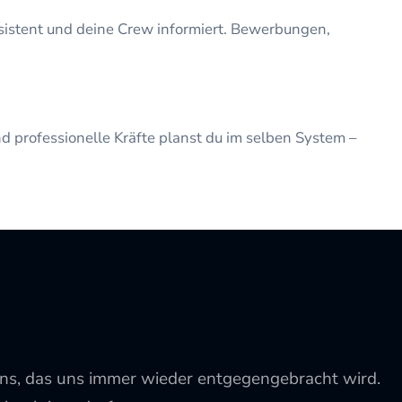
nsistent und deine Crew informiert. Bewerbungen,
nd professionelle Kräfte planst du im selben System –
uens, das uns immer wieder entgegengebracht wird.