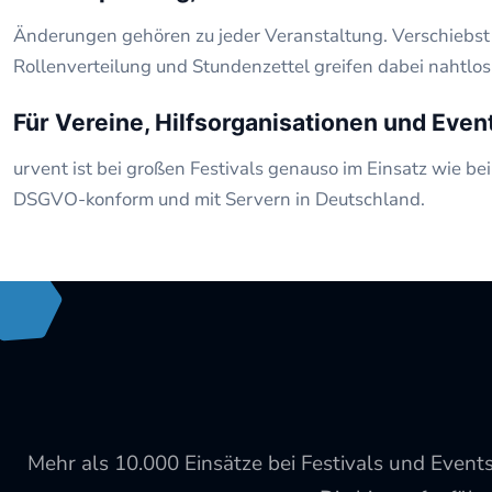
Änderungen gehören zu jeder Veranstaltung. Verschiebst d
Rollenverteilung und Stundenzettel greifen dabei nahtlos
Für Vereine, Hilfsorganisationen und Eve
urvent ist bei großen Festivals genauso im Einsatz wie be
DSGVO-konform und mit Servern in Deutschland.
Mehr als 10.000 Einsätze bei Festivals und Event