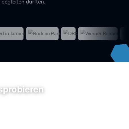
 begleiten durften.
usprobieren